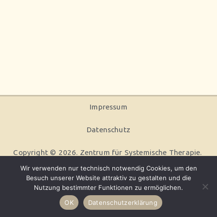
Thera
pie
Impressum
Datenschutz
Copyright © 2026.
Zentrum für Systemische Therapie
.
Wir verwenden nur technisch notwendig Cookies, um den
Besuch unserer Website attraktiv zu gestalten und die
Nutzung bestimmter Funktionen zu ermöglichen.
OK
Datenschutzerklärung