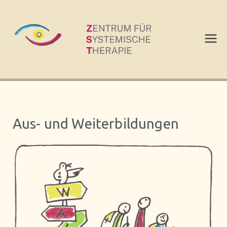
Zum
Inhalt
springen
Zentr
um
für
Aus- und Weiterbildungen
Syste
misch
e